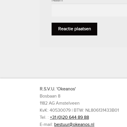
R.S.V.U. 'Okeanos'
Bosbaan 8
1182 AG Amstelveen
KvK: 40530079 | BTW: NL806131433B01
Tel. :
+31 (0)20 644 89 88
E-mail:
bestuur@okeanos.nl