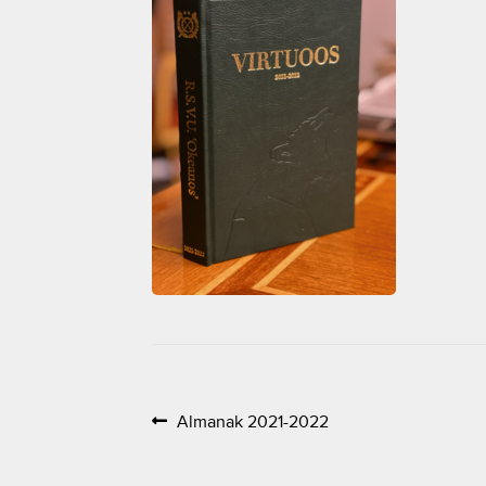
Bericht
Vorig
Almanak 2021-2022
bericht:
navigatie