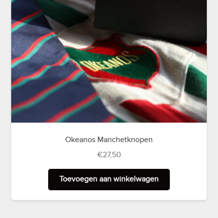
de
productpagina
Okeanos Manchetknopen
€
27,50
Toevoegen aan winkelwagen