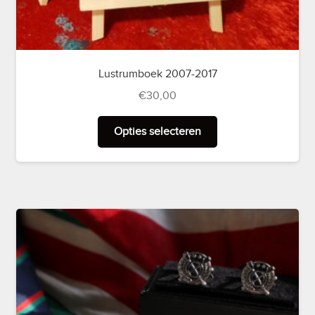
Lustrumboek 2007-2017
€
30,00
Dit
Opties selecteren
product
heeft
meerdere
variaties.
Deze
optie
kan
gekozen
worden
op