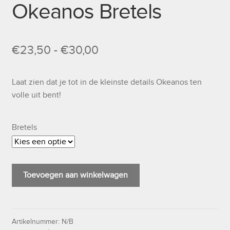
Okeanos Bretels
Prijsklasse:
€
23,50
-
€
30,00
€23,50
Laat zien dat je tot in de kleinste details Okeanos ten
tot
volle uit bent!
€30,00
Bretels
Okeanos
Toevoegen aan winkelwagen
Bretels
aantal
Artikelnummer:
N/B