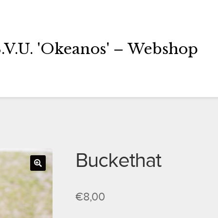
S.V.U. 'Okeanos' – Webshop
Buckethat
€
8,00