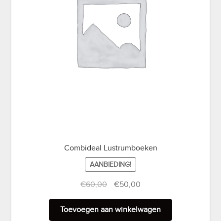
Combideal Lustrumboeken
AANBIEDING!
Oorspronkelijke
Huidige
€
60,00
€
50,00
prijs
prijs
was:
is:
Toevoegen aan winkelwagen