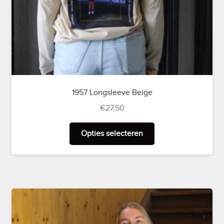
1957 Longsleeve Beige
€
27,50
Dit
Opties selecteren
product
heeft
meerdere
variaties.
Deze
optie
kan