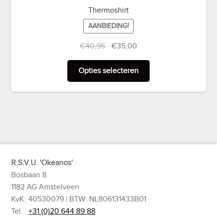
Thermoshirt
AANBIEDING!
Oorspronkelijke
Huidige
€
40,95
€
35,00
prijs
prijs
Dit
was:
is:
Opties selecteren
product
€40,95.
€35,00.
heeft
meerdere
variaties.
Deze
optie
kan
gekozen
R.S.V.U. 'Okeanos'
worden
Bosbaan 8
op
1182 AG Amstelveen
de
KvK: 40530079 | BTW: NL806131433B01
productpagina
Tel. :
+31 (0)20 644 89 88