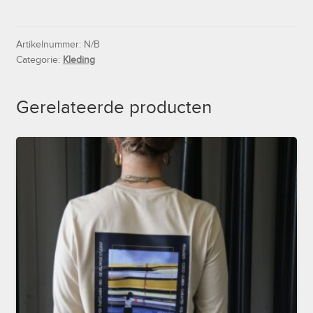
Donker
Blauw
aantal
Artikelnummer:
N/B
Categorie:
Kleding
Gerelateerde producten