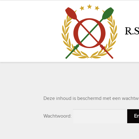
Ga
Ga
door
naar
R.
naar
de
navigatie
inhoud
Deze inhoud is beschermd met een wachtwoo
Wachtwoord: