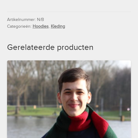
Licht
Blauw
aantal
Artikelnummer:
N/B
Categorieën:
Hoodies
,
Kleding
Gerelateerde producten