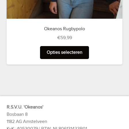
Okeanos Rugbypolo
€
59,99
Dit
Opties selecteren
product
heeft
meerdere
variaties.
Deze
optie
kan
gekozen
R.S.V.U. 'Okeanos'
worden
Bosbaan 8
op
1182 AG Amstelveen
de
KvK: 40530079 | BTW: NL806131433B01